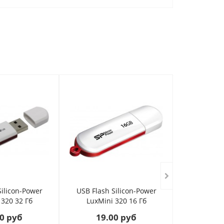
Silicon-Power
USB Flash Silicon-Power
USB Flash
 320 32 Гб
LuxMini 320 16 Гб
Helios 101
0 руб
19.00 руб
56.