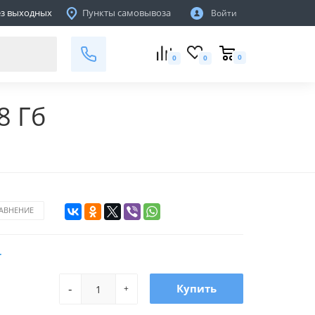
ТЦ "ПОДЗЕМНЫЙ ГОРОД", Пав. 138
без выходных
Пункты самовывоза
Войти
г.Минск,пр-т. Партизанский 81Е
не работает
0
0
0
 8 Гб
РАВНЕНИЕ
r
-
Купить
+