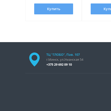
Купить
Куп
ТЦ "ГЛОБО", Пав. 107
г.Минск, ул.Уманская 54
+375 29 692 09 10