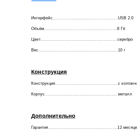
Интерфейс...................................................USB 2.0
Объём.........................................................8 Гб
Цвет............................................................серебро
Вес..............................................................10 г
Конструкция
Конструкция.................................................с колпач
Корпус.........................................................металл
Дополнительно
Гарантия......................................................12 месяц