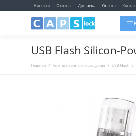
ТЦ "ГЛОБО", Пав. 107
Новости
Отзывы
Доставка
Оплата
Контак
г.Минск, ул.Уманская 54
+375 29 692 09 10
К
USB Flash Silicon-Pow
Главная
Компьютерные аксессуары
USB Flash