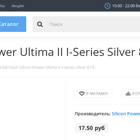
ТЦ "МАГНИТ", Пав. 250
ты
Акции
10.00 - 22.00 
г.Минск, ул.Шаранговича 25
не работает
аталог
er Ultima II I-Series Silver
USB Flash Silicon-Power Ultima II I-Series Silver 8 Гб
В ЗАКЛАДКИ
В С
Производитель:
Silicon Powe
17.50 руб