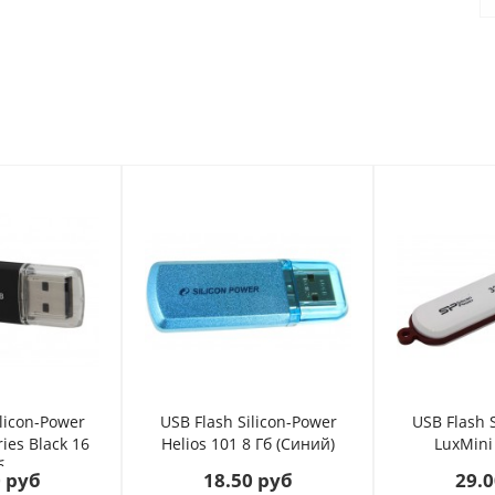
licon-Power
USB Flash Silicon-Power
USB Flash 
ries Black 16
Helios 101 8 Гб (Синий)
LuxMini
б
0 руб
18.50 руб
29.0