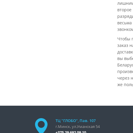
лишним 
Кабели для компьютеров
второе 
разряди
Переходники
весьма
звонко
Чтобы 
заказ н
достав
вы выбе
Беларус
произво
через н
же поль
ТЦ "ГЛОБО", Пав. 107
г.Минск, ул.Уманская 54
+375 29 692 09 10