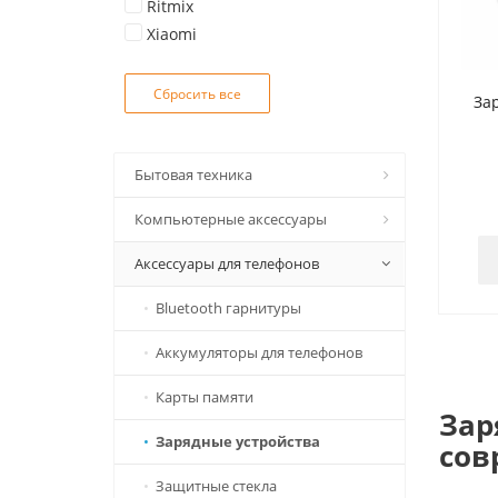
Ritmix
Xiaomi
За
Бытовая техника
Компьютерные аксессуары
Вентиляторы
Аксессуары для телефонов
Метеостанции, термометры
USB Flash
Обогреватели
Wi-Fi адаптеры
Bluetooth гарнитуры
Пылесосы
Геймпады
Аккумуляторы для телефонов
Робот-пылесосы
Клавиатуры
Карты памяти
Зар
Чайники электрические
Мыши
Зарядные устройства
сов
Web-камеры
Защитные стекла