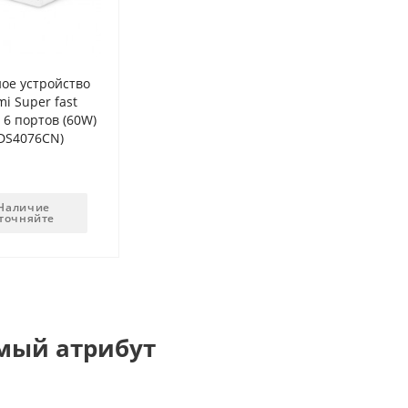
ое устройство
mi Super fast
 6 портов (60W)
DS4076CN)
Наличие
точняйте
мый атрибут