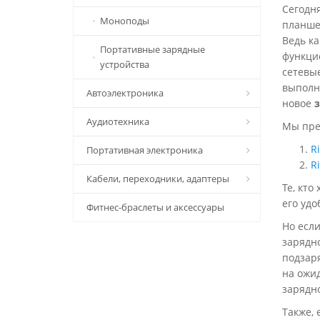
Сегодня
Коврики для мыши
Моноподы
планшет
Ведь к
Зарядные устройства (блоки
Портативные зарядные
функци
питания) для ноутбуков
устройства
сетевые
выполня
Автоэлектроника
новое
з
Аудиотехника
FM-модуляторы
Мы пре
R
Портативная электроника
Автомобильные держатели
Радиоприемники
R
Кабели, переходники, адаптеры
Автомобильные инверторы
MP3-плееры
Портативная акустика
Те, кто
его удо
Фитнес-браслеты и аксессуары
Алкотестеры
Диктофоны
Цифровые фоторамки
Кабели для продукции Apple
Но если
GPS-навигаторы
Наушники и гарнитуры
Электронные книги
USB кабели (data-кабели)
зарядно
подзаря
Автомобильные адаптеры
Караоке-микрофоны
Аудио кабели
на ожид
зарядно
Видеорегистраторы
Кабели HDMI, DVI, VGA,
DisplayPort
Также, 