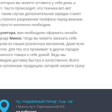
которых вы можете оставить у себя дома, а
т. Часто происходит, что техника вот-вот
В таком случае дополнительная зарядка станет
ть полного разряжения телефона перед важным
 просто жизненно необходим.
мулятора
, вам необходимо оформить онлайн
ороде
Минск
, тогда вы можете заказать себе
дном из наших розничных магазинов. Даже если
но. Для тех, кто проживает в других городах
ранного товара к себе домой. Ведь мы
оводим доставку быстро и качественно. Всего
ою купленную продукцию, которой сможете сразу
ТЦ "ПОДЗЕМНЫЙ ГОРОД", Пав. 138
г.Минск,пр-т. Партизанский 81Е
не работает