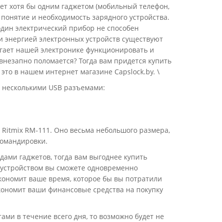
еет хотя бы одним гаджетом (мобильный телефон,
о понятие и необходимость зарядного устройства.
один электрический прибор не способен
и энергией электронных устройств существуют
огает нашей электронике функционировать и
внезапно поломается? Тогда вам придется купить
 это в нашем интернет магазине Capslock.by. \
 несколькими USB разъемами:
ь Ritmix RM-111. Оно весьма небольшого размера,
командировки.
дами гаджетов, тогда вам выгоднее купить
м устройством вы сможете одновременно
экономит ваше время, которое бы вы потратили
экономит ваши финансовые средства на покупку
ами в течение всего дня, то возможно будет не