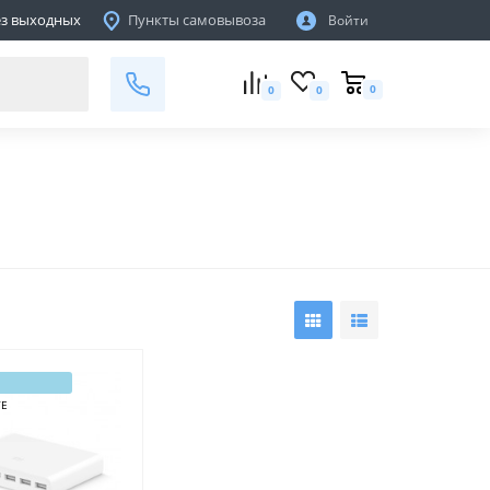
ТЦ "ПОДЗЕМНЫЙ ГОРОД", Пав. 138
без выходных
Пункты самовывоза
Войти
г.Минск,пр-т. Партизанский 81Е
не работает
0
0
0
ТЕ