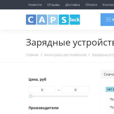
ТЦ "ГЛОБО", Пав. 107
Новости
Отзывы
Доставка
Оплата
Контак
г.Минск, ул.Уманская 54
+375 29 692 09 10
К
Зарядные устройст
Главная
Аксессуары для телефонов
Зарядные уст
Снач
Цена, руб
–
НЕТ 
Производители