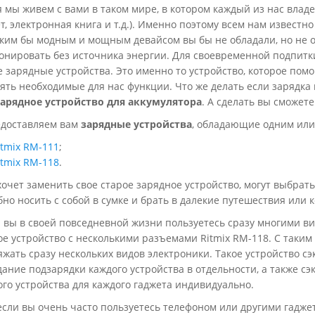
 мы живем с вами в таком мире, в котором каждый из нас влад
, электронная книга и т.д.). Именно поэтому всем нам известн
аким бы модным и мощным девайсом вы бы не обладали, но не 
онировать без источника энергии. Для своевременной подпитк
 зарядные устройства. Это именно то устройство, которое пом
ть необходимые для нас функции. Что же делать если зарядка 
арядное
устройство для аккумулятора
. А сделать вы сможете
доставляем вам
зарядные устройства
, обладающие одним или
itmix RM-111
;
itmix RM-118
.
 хочет заменить свое старое зарядное устройство, могут выбрат
бно носить с собой в сумке и брать в далекие путешествия или 
 вы в своей повседневной жизни пользуетесь сразу многими ви
е устройство с несколькими разъемами Ritmix RM-118. С таки
жать сразу нескольких видов электроники. Такое устройство с
ание подзарядки каждого устройства в отдельности, а также с
го устройства для каждого гаджета индивидуально.
если вы очень часто пользуетесь телефоном или другими гаджет