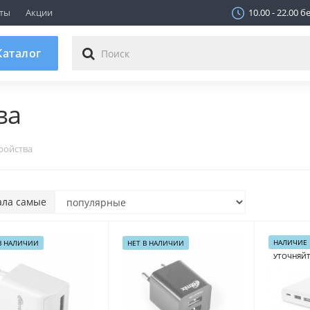
ТЦ "МАГНИТ", Пав. 250
ты
Акции
10.00 - 22.00 
г.Минск, ул.Шаранговича 25
не работает
аталог
ва
ройства
ала самые
НАЛИЧИЕ
В НАЛИЧИИ
НЕТ В НАЛИЧИИ
УТОЧНЯЙ