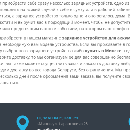
приобрести себе сразу несколько зарядных устройств, одно из 
положить на всякий случай к себе в сумку или в рабочий кабине
ться, а зарядное устройство только одно и оно осталось дома. 
 кстати и выручит вас в подходящий момент, чтобы не допусти
м или предстоящим важным событием, на котором ваш телефон
приобрести в нашем магазине
зарядное устройство для акку
а необходимую вам модель устройства. Если вы проживаете в г
ку выбранного зарядного устройства либо
купить в Минске
в о
рите доставку, то мы организуем ее для вас совершенно бесплат
и, вы также можете осуществить заказ и заказать доставку выб
дим доставку во все города Беларуси, без ограничения. Мы пр
есколько дней после оформления вами заказа, вы получите св
зоваться.
ТЦ "МАГНИТ", Пав. 250
г.Минск, ул.Шаранговича 25
не работает