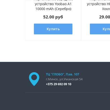
устройство Yoobao A1
устройство H
10000 mAh (Серебро)
Хох
52.00 руб
29.0
Купить
Куп
ТЦ "ГЛОБО", Пав. 107
г.Минск, ул.Уманская 54
+375 29 692 09 10