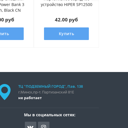
Power Bank 3
устройство HIPER SP12500
устройств
, Black CN
10000 m
00 руб
42.00 руб
52.
пить
Купить
К
ТЦ "ПОДЗЕМНЫЙ ГОРОД", Пав. 138
г.Минск,пр-т. Партизанский 81Е
не работает
Мы в социальных сетях: