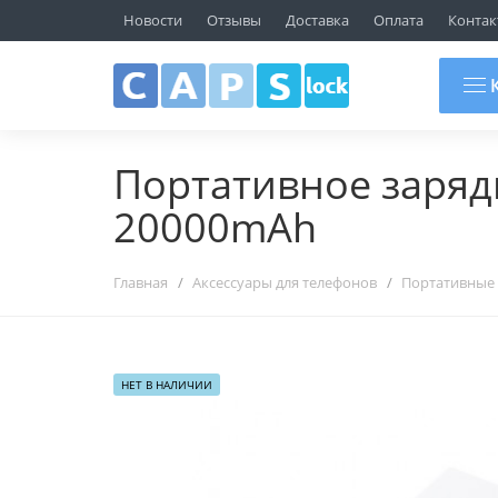
ТЦ "ГЛОБО", Пав. 107
Новости
Отзывы
Доставка
Оплата
Контак
г.Минск, ул.Уманская 54
+375 29 692 09 10
К
Портативное зарядн
20000mAh
Главная
Аксессуары для телефонов
Портативные 
НЕТ В НАЛИЧИИ