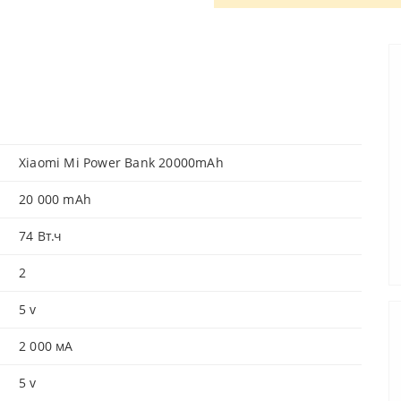
Xiaomi Mi Power Bank 20000mAh
20 000 mAh
74 Вт.ч
2
5 v
2 000 мА
5 v