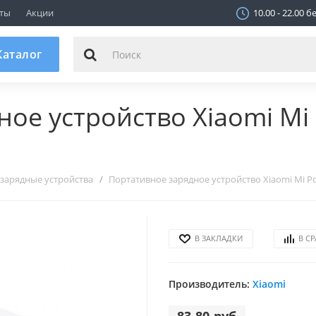
ТЦ "МАГНИТ", Пав. 250
ты
Акции
10.00 - 22.00 
г.Минск, ул.Шаранговича 25
не работает
аталог
ое устройство Xiaomi Mi
зарядные устройства
Портативное зарядное устройство Xiaomi Mi 
В ЗАКЛАДКИ
В С
Производитель:
Xiaomi