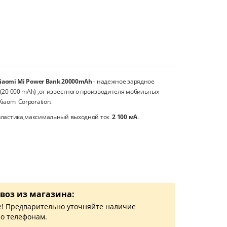
iaomi Mi Power Bank 20000mAh
- надежное зарядное
(20 000 mAh) ,от известного производителя мобильных
iaomi Corporation.
 пластика,максимальный выходной ток
2 100 мА
.
воз из магазина:
! Предварительно уточняйте наличие
по телефонам.