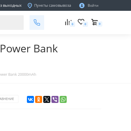
ТЦ "ПОДЗЕМНЫЙ ГОРОД", Пав. 138
без выходных
Пункты самовывоза
Войти
г.Минск,пр-т. Партизанский 81Е
не работает
0
0
0
 Power Bank
Power Bank 20000mAh
РАВНЕНИЕ