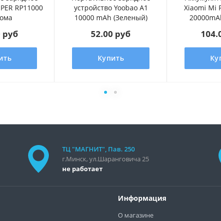
IPER RP11000
устройство Yoobao A1
Xiaomi Mi 
лома
10000 mAh (Зеленый)
20000mAh
0 руб
52.00 руб
104.
ить
Купить
Ку
ТЦ "МАГНИТ", Пав. 250
г.Минск, ул.Шаранговича 25
не работает
Информация
О магазине