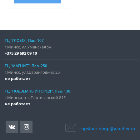
ТЦ "ГЛОБО", Пав. 107
г.Минск, ул.Уманская 54
+375 29 692 09 10
ТЦ "МАГНИТ", Пав. 250
г.Минск, ул.Шаранговича 25
не работает
ТЦ "ПОДЗЕМНЫЙ ГОРОД", Пав. 138
г.Минск,пр-т. Партизанский 81Е
не работает
capslock.shop@yandex.ru