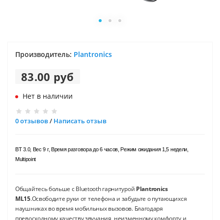
Производитель:
Plantronics
83.00 руб
Нет в наличии
0 отзывов
/
Написать отзыв
BT 3.0, Вес 9 г, Время разговора до 6 часов, Режим ожидания 1,5 недели,
Multipoint
Общайтесь больше c Bluetooth гарнитурой
Plantronics
ML15
.Освободите руки от телефона и забудьте о путающихся
наушниках во время мобильных вызовов. Благодаря
превосходному качеству звучания, неизменному комфорту и